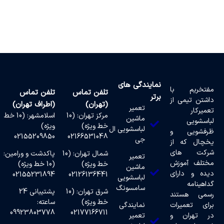
نمایندگی های
مفتخریم با
تلفن تماس
تلفن تماس
برتر
داشتن تیمی از
(تهران)
(اطراف تهران)
تعمیر
تعمیرکار
مرکز تهران: (10
اسلامشهر: (10 خط
ماشین
لباسشویی
خط ویژه)
ویژه)
لباسشویی ال
ظرفشویی و
02155209850
02166531048
جی
یخچال که از
شرکت های
شمال تهران: (10
پاکدشت و ورامین:
تعمیر
مختلف آموزش
خط ویژه)
(10 خط ویژه)
ماشین
دیده و دارای
02155231894
02126136441
لباسشویی
گداهینامه
سامسونگ
شرق تهران: (10
پشتیبانی 24
رسمی هستند
خط ویژه)
ساعته:
برای تعمیرات
نمایندگی
09923803778
02177166711
در تهران و
تعمیر