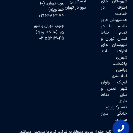
شهرستان های
لباسشویی
غرب تهران: (10
اطراف در
دوو در تهران
خط ویژه)
خدمت
02144849174
همشهریان عزیز
جنوب تهران و شهر
باشیم. ما در
ری: (10 خط ویژه)
تمام نقاظ
02155213045
استان تهران و
شهرستان های
اطراف مانند
شهرری
پاکدشت
ورامین
اسلامشهر
قرچک واوان
شهر قدس و
سایر نقاط
دارای
تعمیرکارلوازم
خانگی سیار
هستیم.
کلیه حقوق سایت متعلق به شرکت کاریزما سرویس میباشد.